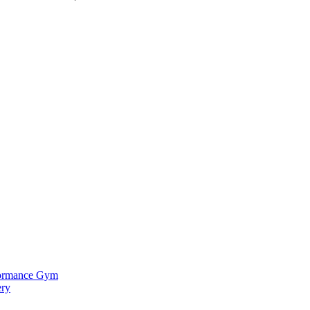
ormance Gym
ery