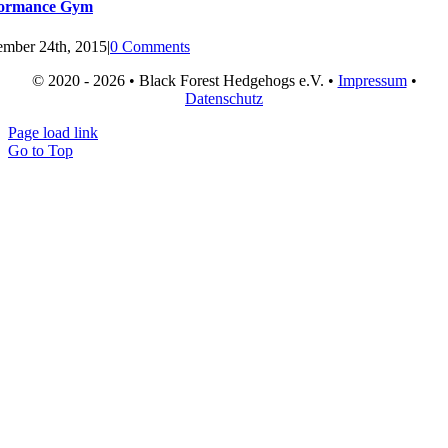
formance Gym
mber 24th, 2015
|
0 Comments
© 2020 - 2026 • Black Forest Hedgehogs e.V. •
Impressum
•
Datenschutz
Page load link
Go to Top