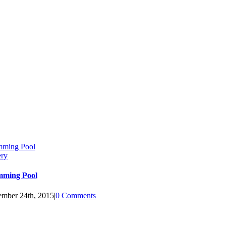
ming Pool
ery
mming Pool
mber 24th, 2015
|
0 Comments