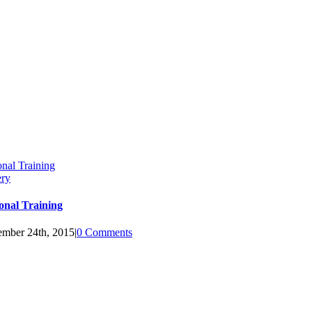
onal Training
ery
onal Training
mber 24th, 2015
|
0 Comments