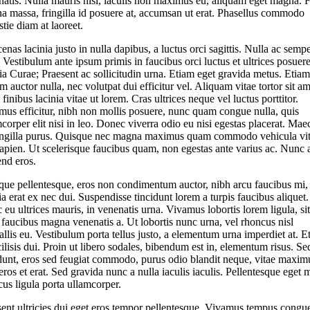
natis. Nulla mauris nisl, iaculis non maximus eu, aliquam eget magna. 
a massa, fringilla id posuere at, accumsan ut erat. Phasellus commodo
tie diam at laoreet.
nas lacinia justo in nulla dapibus, a luctus orci sagittis. Nulla ac semp
 Vestibulum ante ipsum primis in faucibus orci luctus et ultrices posuer
ia Curae; Praesent ac sollicitudin urna. Etiam eget gravida metus. Etiam
m auctor nulla, nec volutpat dui efficitur vel. Aliquam vitae tortor sit am
 finibus lacinia vitae ut lorem. Cras ultrices neque vel luctus porttitor.
mus efficitur, nibh non mollis posuere, nunc quam congue nulla, quis
corper elit nisi in leo. Donec viverra odio eu nisi egestas placerat. Ma
ringilla purus. Quisque nec magna maximus quam commodo vehicula vi
apien. Ut scelerisque faucibus quam, non egestas ante varius ac. Nunc 
end eros.
que pellentesque, eros non condimentum auctor, nibh arcu faucibus mi,
ia erat ex nec dui. Suspendisse tincidunt lorem a turpis faucibus aliquet.
eu ultrices mauris, in venenatis urna. Vivamus lobortis lorem ligula, sit
faucibus magna venenatis a. Ut lobortis nunc urna, vel rhoncus nisl
llis eu. Vestibulum porta tellus justo, a elementum urna imperdiet at. E
cilisis dui. Proin ut libero sodales, bibendum est in, elementum risus. Se
idunt, eros sed feugiat commodo, purus odio blandit neque, vitae maxim
 eros et erat. Sed gravida nunc a nulla iaculis iaculis. Pellentesque eget 
us ligula porta ullamcorper.
sent ultricies dui eget eros tempor pellentesque. Vivamus tempus congu