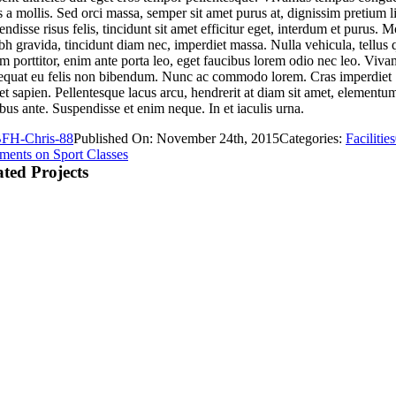
s a mollis. Sed orci massa, semper sit amet purus at, dignissim pretium l
ndisse risus felis, tincidunt sit amet efficitur eget, interdum et purus. M
bh gravida, tincidunt diam nec, imperdiet massa. Nulla vehicula, tellus 
m porttitor, enim ante porta leo, eget faucibus lorem odio nec leo. Viv
equat eu felis non bibendum. Nunc ac commodo lorem. Cras imperdiet
et sapien. Pellentesque lacus arcu, hendrerit at diam sit amet, elementu
bus ante. Suspendisse et enim neque. In et iaculis urna.
FH-Chris-88
Published On: November 24th, 2015
Categories:
Facilities
ments
on Sport Classes
ated Projects