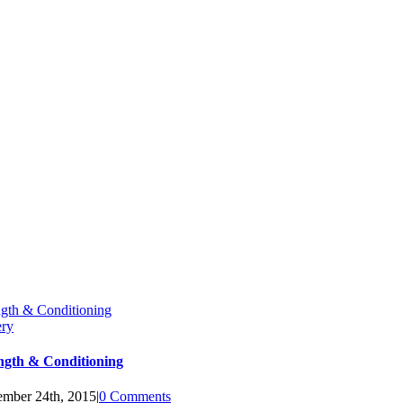
ngth & Conditioning
ery
ngth & Conditioning
mber 24th, 2015
|
0 Comments