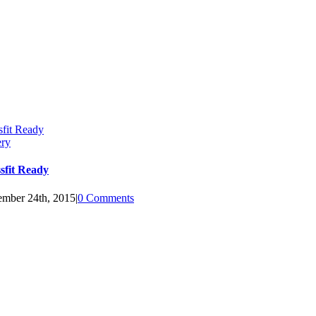
sfit Ready
ery
sfit Ready
mber 24th, 2015
|
0 Comments