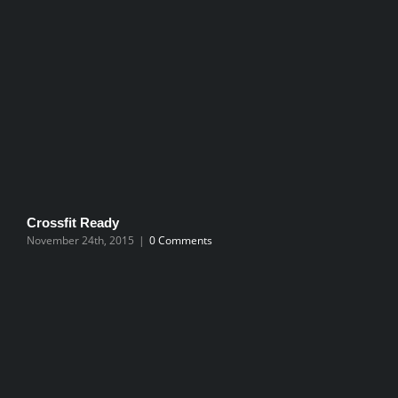
Crossfit Ready
P
November 24th, 2015
|
0 Comments
N