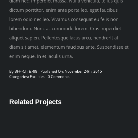
diam nec, imperdiet massa. Nulla vehicula, tellus quis
dictum porttitor, enim ante porta leo, eget faucibus
lorem odio nec leo. Vivamus consequat eu felis non
bibendum. Nunc ac commodo lorem. Cras imperdiet
aliquet sapien. Pellentesque lacus arcu, hendrerit at
diam sit amet, elementum faucibus ante. Suspendisse et
enim neque. In et iaculis urna.
By
BFH-Chris-88
Published On: November 24th, 2015
on
Categories:
Facilities
0 Comments
Swimming
Pool
Related Projects